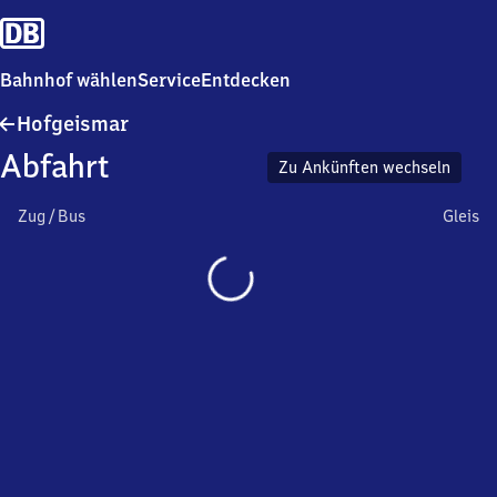
Bahnhof wählen
Service
Entdecken
Hofgeismar
Hofgeismar
Abfahrt
Zu Ankünften wechseln
Zug / Bus
Gleis
Wird
geladen…