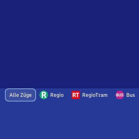
Alle Züge
Regio
RegioTram
Bus
Bei Fragen oder Feedback zu dieser Abfahrtstafel
wenden Sie sich gerne per E-Mail an