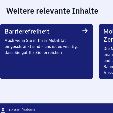
Weitere relevante Inhalte
Barrierefreiheit
Mob
Zen
Auch wenn Sie in Ihrer Mobilität
eingeschränkt sind – uns ist es wichtig,
Die 
dass Sie gut Ihr Ziel erreichen
bean
und 
Bahn
Auss
Adresse
Höxter
Rathaus
Höxter