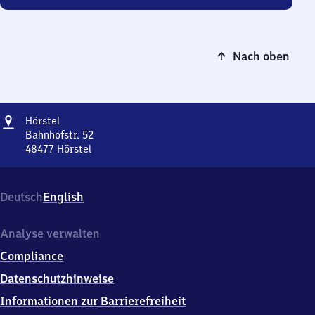
Nach oben
Adresse
Hörstel
Hörstel
Bahnhofstr. 52
48477
Hörstel
Hörstel,
Bahnhofstr.
52,
Deutsch
English
4
8
4
Analyse verwalten
7
Compliance
7
Hörstel
Datenschutzhinweise
Informationen zur Barrierefreiheit