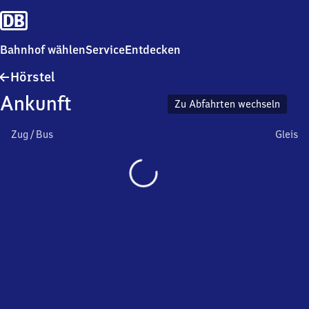
Bahnhof wählen
Service
Entdecken
Hörstel
Hörstel
Ankunft
Zu Abfahrten wechseln
Zug / Bus
Gleis
Wird
geladen…