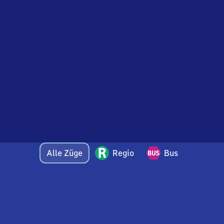
Alle Züge
Regio
Bus
Bei Fragen oder Feedback zu dieser Ankunftstafel
wenden Sie sich gerne per E-Mail an