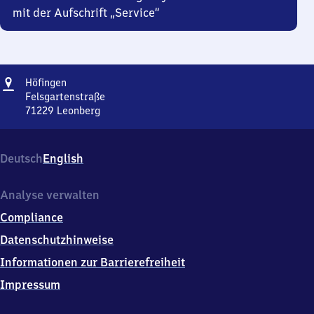
mit der Aufschrift „Service“
Adresse
Höfingen
Höfingen
Felsgartenstraße
71229
Leonberg
Höfingen,
Felsgartenstraße,
7
Deutsch
English
1
2
2
Analyse verwalten
9
Compliance
Leonberg
Datenschutzhinweise
Informationen zur Barrierefreiheit
Impressum