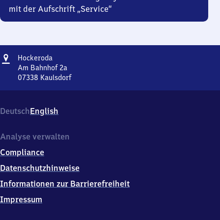
mit der Aufschrift „Service“
Adresse
Hockeroda
Hockeroda
Am Bahnhof 2a
07338
Kaulsdorf
Hockeroda,
Am
Bahnhof
Deutsch
English
2a,
0
7
Analyse verwalten
3
Compliance
3
8
Datenschutzhinweise
Kaulsdorf
Informationen zur Barrierefreiheit
Impressum