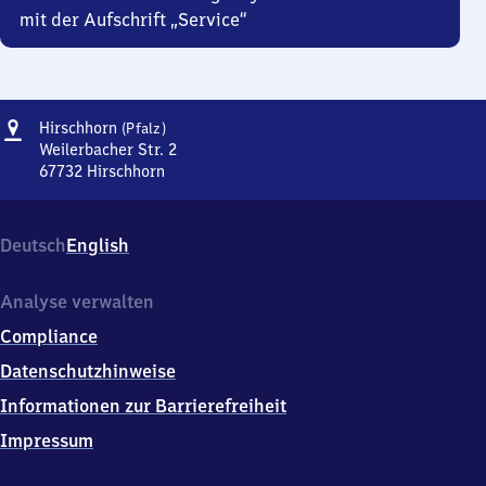
mit der Aufschrift „Service“
Adresse
Hirschhorn
Hirschhorn
(Pfalz)
(Pfalz)
Weilerbacher Str. 2
67732
Hirschhorn
Hirschhorn
(Pfalz),
Weilerbacher
Deutsch
English
Str.
2,
6
Analyse verwalten
7
Compliance
7
3
Datenschutzhinweise
2
Informationen zur Barrierefreiheit
Hirschhorn
Impressum