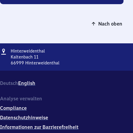
Nach oben
Adresse
Hinterweidenthal
Hinterweidenthal
Kaltenbach 11
66999
Hinterweidenthal
Hinterweidenthal,
Kaltenbach
11,
Deutsch
English
6
6
9
Analyse verwalten
9
Compliance
9
Hinterweidenthal
Datenschutzhinweise
Informationen zur Barrierefreiheit