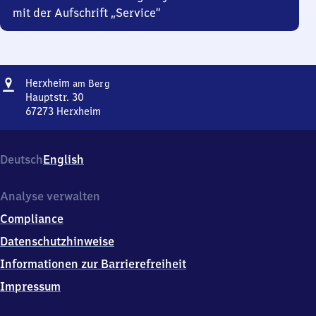
mit der Aufschrift „Service“
Adresse
Herxheim
Herxheim
am Berg
am Berg
Hauptstr. 30
67273
Herxheim
Herxheim
am Berg,
Hauptstr.
Deutsch
English
30,
6
7
Analyse verwalten
2
Compliance
7
3
Datenschutzhinweise
Herxheim
Informationen zur Barrierefreiheit
Impressum