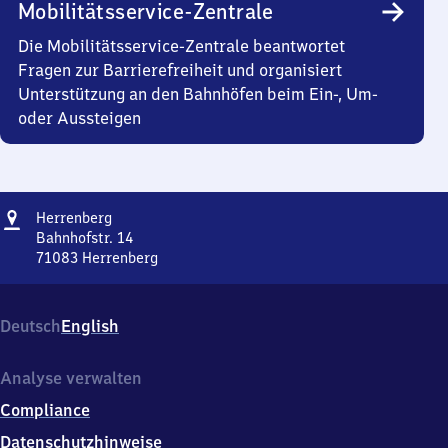
Mobilitätsservice-Zentrale
Die Mobilitätsservice-Zentrale beantwortet
Fragen zur Barrierefreiheit und organisiert
Unterstützung an den Bahnhöfen beim Ein-, Um-
oder Aussteigen
Adresse
Herrenberg
Herrenberg
Bahnhofstr. 14
71083
Herrenberg
Herrenberg,
Bahnhofstr.
14,
Deutsch
English
7
1
0
Analyse verwalten
8
Compliance
3
Herrenberg
Datenschutzhinweise