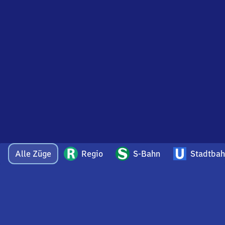
Alle Züge
Regio
S-Bahn
Stadtba
Bei Fragen oder Feedback zu dieser Ankunftstafel
wenden Sie sich gerne per E-Mail an