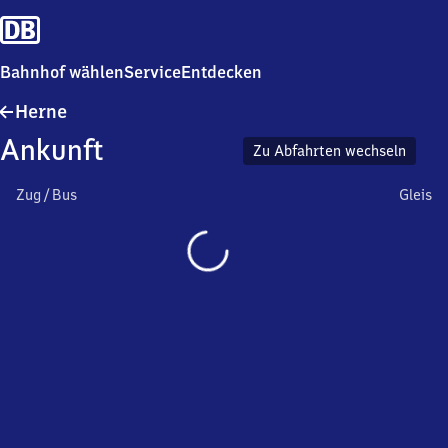
Bahnhof wählen
Service
Entdecken
Herne
Herne
Ankunft
Zu Abfahrten wechseln
Zug / Bus
Gleis
Wird
geladen…