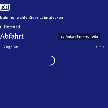
Bahnhof wählen
Service
Entdecken
Herford
Herford
Abfahrt
Zu Ankünften wechseln
Zug / Bus
Gleis
Wird
geladen…