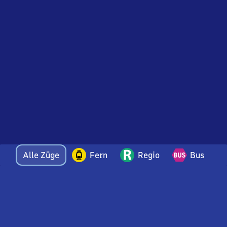
Alle Züge
Fern
Regio
Bus
Bei Fragen oder Feedback zu dieser Abfahrtstafel
wenden Sie sich gerne per E-Mail an