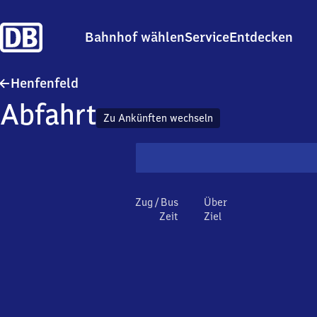
Bahnhof wählen
Service
Entdecken
Henfenfeld
Henfenfeld
Abfahrt
Zu Ankünften wechseln
Zug / Bus
Über
Zeit
Ziel