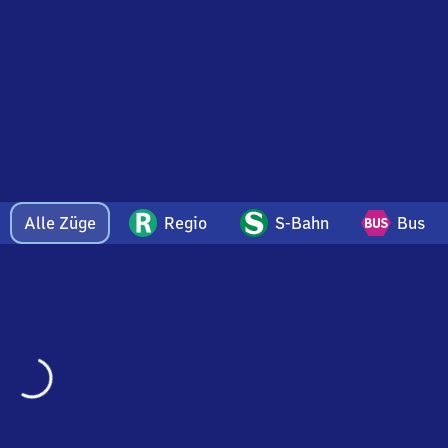
Alle Züge
Regio
S-Bahn
Bus
Wird
geladen…