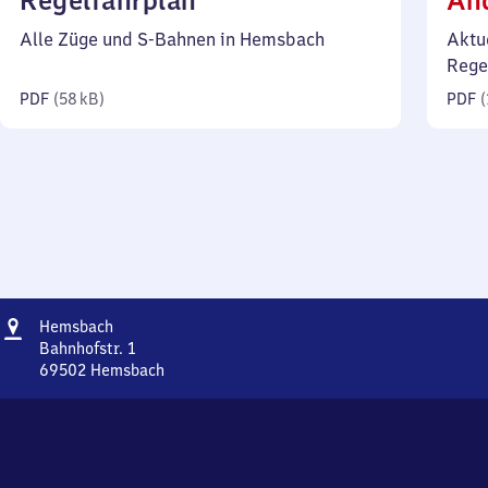
Regelfahrplan
Än
58
Alle Züge und S-Bahnen in Hemsbach
Aktu
Kilobyte)
Rege
PDF
(
58 kB
)
PDF
(
Adresse
Hemsbach
Hemsbach
Bahnhofstr. 1
69502
Hemsbach
Hemsbach,
Bahnhofstr.
1,
6
9