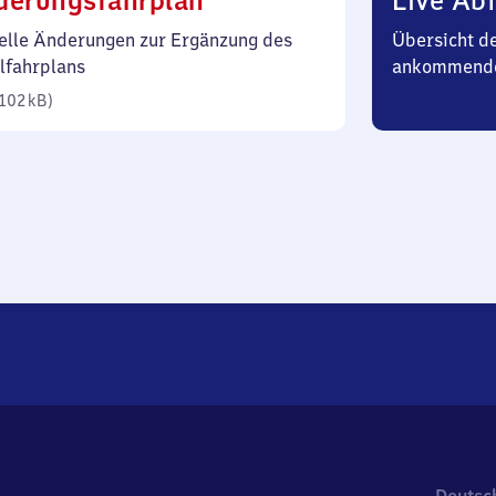
derungsfahrplan
Live Abf
102
elle Änderungen zur Ergänzung des
Übersicht d
Kilobyte)
lfahrplans
ankommende
102 kB
)