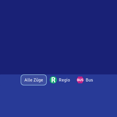
Alle Züge
Regio
Bus
Bei Fragen oder Feedback zu dieser Ankunftstafel
wenden Sie sich gerne per E-Mail an