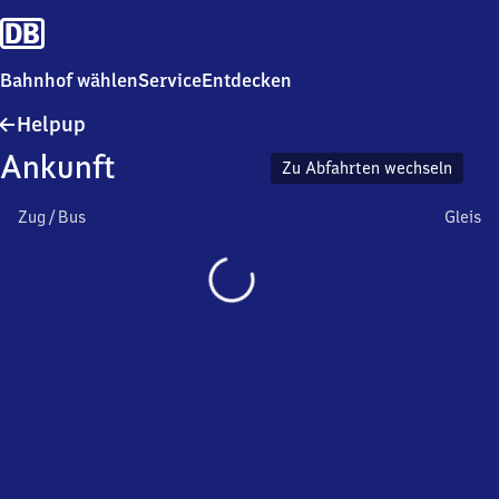
Bahnhof wählen
Service
Entdecken
Helpup
Helpup
Ankunft
Zu Abfahrten wechseln
Zug / Bus
Gleis
Wird
geladen…