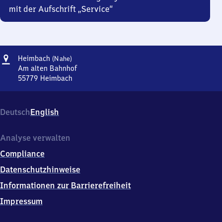
mit der Aufschrift „Service“
Adresse
Heimbach
Heimbach
(Nahe)
(Nahe)
Am alten Bahnhof
55779
Heimbach
Heimbach
(Nahe),
Am
Deutsch
English
alten
Bahnhof,
5
Analyse verwalten
5
Compliance
7
7
Datenschutzhinweise
9
Informationen zur Barrierefreiheit
Heimbach
Impressum