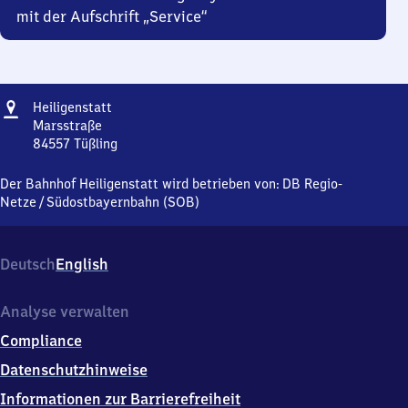
mit der Aufschrift „Service“
Adresse
Heiligenstatt
Heiligenstatt
Marsstraße
84557
Tüßling
Heiligenstatt,
Marsstraße,
Der Bahnhof Heiligenstatt wird betrieben von:
DB Regio-
8
Netze
/
Südostbayernbahn (SOB)
4
5
5
Deutsch
English
7
Tüßling
Analyse verwalten
Compliance
Datenschutzhinweise
Informationen zur Barrierefreiheit