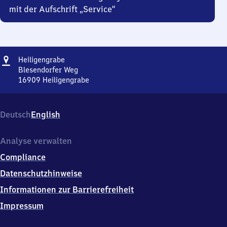
mit der Aufschrift „Service“
Adresse
Heiligengrabe
Heiligengrabe
Blesendorfer Weg
16909
Heiligengrabe
Heiligengrabe,
Blesendorfer
Weg,
Deutsch
English
1
6
9
Analyse verwalten
0
Compliance
9
Heiligengrabe
Datenschutzhinweise
Informationen zur Barrierefreiheit
Impressum