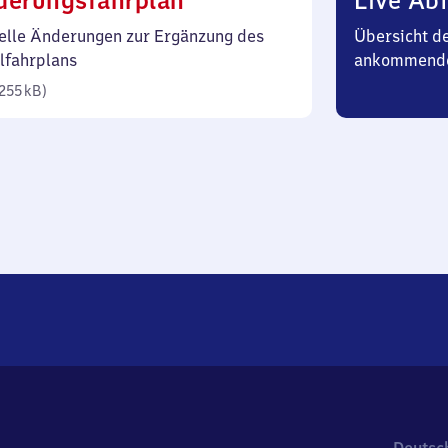
derungsfahrplan
Live Abf
255
elle Änderungen zur Ergänzung des
Übersicht d
Kilobyte)
lfahrplans
ankommende
255 kB
)