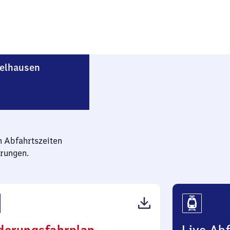
Heidelberg-Schlierbach-Ziegelhausen
gelhausen
n Abfahrtszeiten
rungen.
(PDF,