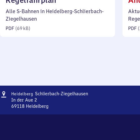
Regelfahrplan
Än
69
Alle S-Bahnen in Heidelberg-Schlierbach-
Aktu
Kilobyte)
Ziegelhausen
Rege
PDF
(
69 kB
)
PDF
(
Adresse
Heidelberg-
Schlierbach-Ziegelhausen
Heidelberg
Schlierbach-
In der Aue 2
Ziegelhausen
69118
Heidelberg
Heidelberg-
Schlierbach-
Ziegelhausen,
In
der