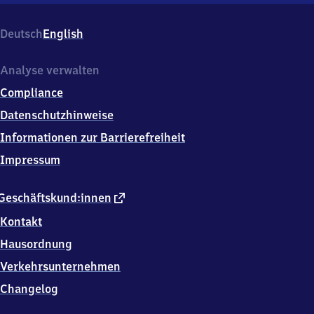
Hauptbahnhof,
Willy-
Deutsch
English
Brandt-
Platz
5,
Analyse verwalten
6
Compliance
9
1
Datenschutzhinweise
1
Informationen zur Barrierefreiheit
5
Heidelberg
Impressum
externer
Geschäftskund:innen
Link
Kontakt
Hausordnung
Verkehrsunternehmen
Changelog