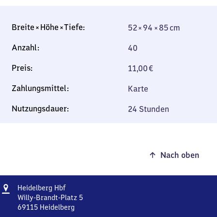
52 × 94 × 85 cm
52 × 94 × 85 cm
40
11,00
€
Karte
24 Stunden
Nach oben
Adresse
Heidelberg
Heidelberg Hbf
Hauptbahnhof
Willy-Brandt-Platz 5
69115
Heidelberg
Heidelberg