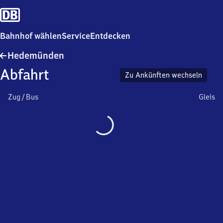
Bahnhof wählen
Service
Entdecken
Hedemünden
Hedemünden
Abfahrt
Zu Ankünften wechseln
Zug / Bus
Gleis
Wird
geladen…