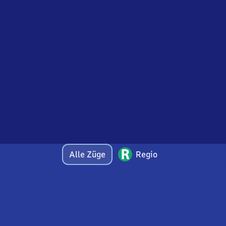
Alle Züge
Regio
Bei Fragen oder Feedback zu dieser Abfahrtstafel
wenden Sie sich gerne per E-Mail an