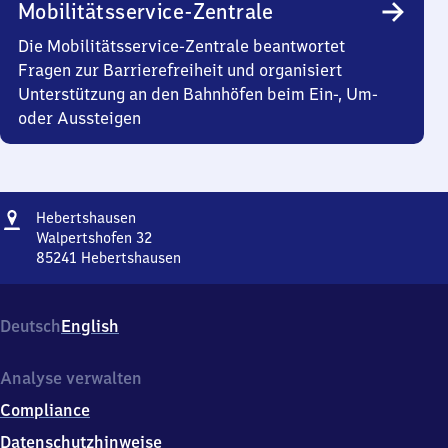
Mobilitätsservice-Zentrale
Die Mobilitätsservice-Zentrale beantwortet
Fragen zur Barrierefreiheit und organisiert
Unterstützung an den Bahnhöfen beim Ein-, Um-
oder Aussteigen
Adresse
Hebertshausen
Hebertshausen
Walpertshofen 32
85241
Hebertshausen
Hebertshausen,
Walpertshofen
32,
Deutsch
English
8
5
2
Analyse verwalten
4
Compliance
1
Hebertshausen
Datenschutzhinweise