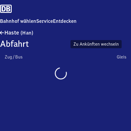
Bahnhof wählen
Service
Entdecken
Haste
Haste
(Han)
(Hannover)
Abfahrt
Zu Ankünften wechseln
Zug / Bus
Gleis
Wird
geladen…