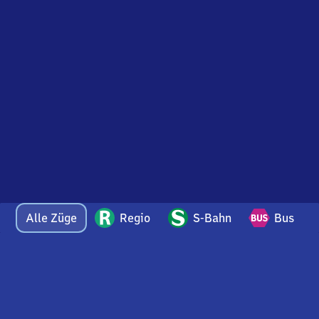
Alle Züge
Regio
S-Bahn
Bus
Bei Fragen oder Feedback zu dieser Abfahrtstafel
wenden Sie sich gerne per E-Mail an