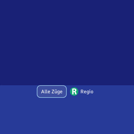
Alle Züge
Regio
Bei Fragen oder Feedback zu dieser Abfahrtstafel
wenden Sie sich gerne per E-Mail an