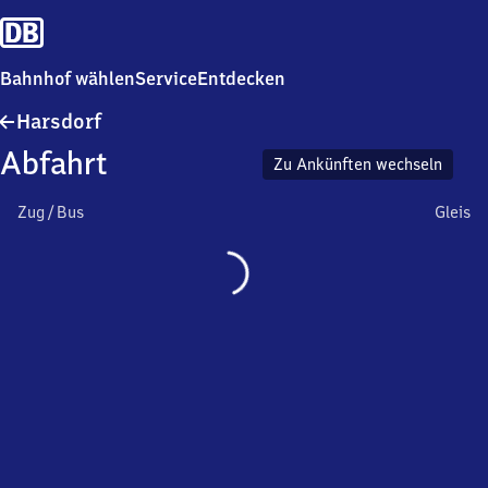
Bahnhof wählen
Service
Entdecken
Harsdorf
Harsdorf
Abfahrt
Zu Ankünften wechseln
Zug / Bus
Gleis
Wird
geladen…