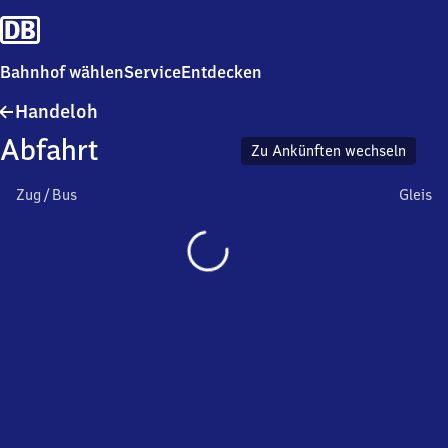
Bahnhof wählen
Service
Entdecken
Handeloh
Handeloh
Abfahrt
Zu Ankünften wechseln
Zug / Bus
Gleis
Wird
geladen…