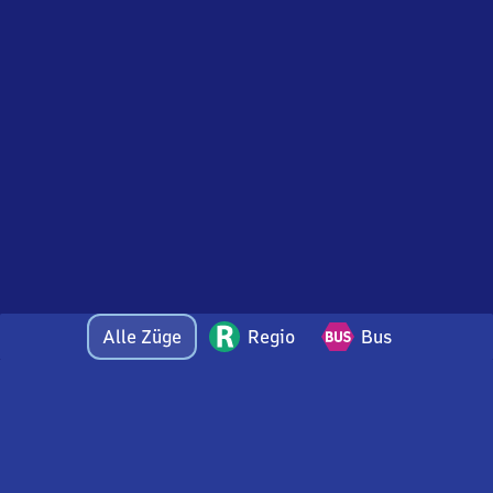
Alle Züge
Regio
Bus
Bei Fragen oder Feedback zu dieser Abfahrtstafel
wenden Sie sich gerne per E-Mail an