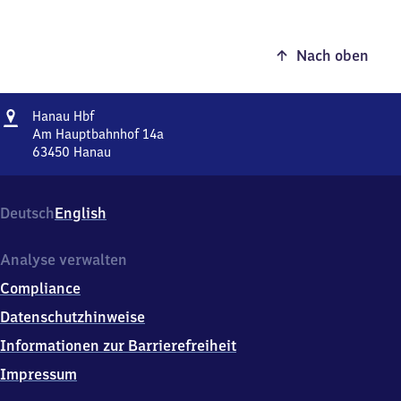
Nach oben
Adresse
Hanau
Hanau Hbf
Hauptbahnhof
Am Hauptbahnhof 14a
63450
Hanau
Hanau
Hauptbahnhof,
Am
Deutsch
English
Hauptbahnhof
14a,
6
Analyse verwalten
3
Compliance
4
5
Datenschutzhinweise
0
Informationen zur Barrierefreiheit
Hanau
Impressum