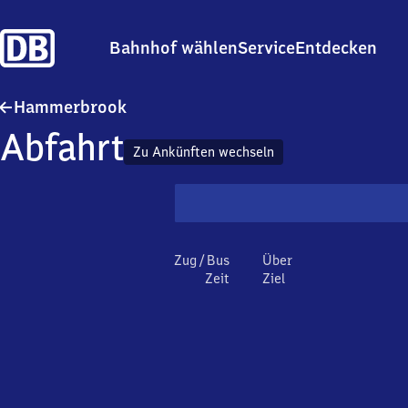
Bahnhof wählen
Service
Entdecken
Hammerbrook
Hammerbrook
Abfahrt
Zu Ankünften wechseln
Zug / Bus
Über
Zeit
Ziel