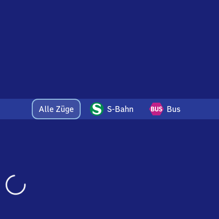
Alle Züge
S-Bahn
Bus
Wird
geladen…