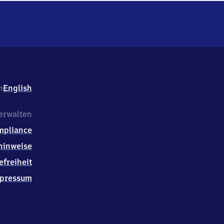
h
English
erwalten
mpliance
hinweise
efreiheit
pressum