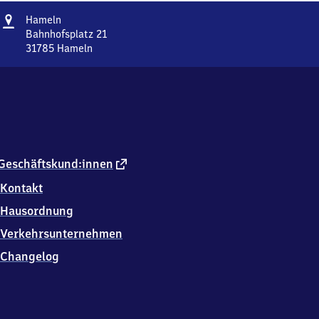
Adresse
Hameln
Hameln
Bahnhofsplatz 21
31785
Hameln
Hameln,
Bahnhofsplatz
21,
3
1
7
8
5
externer
Geschäftskund:innen
Hameln
Link
Kontakt
Hausordnung
Verkehrsunternehmen
Changelog