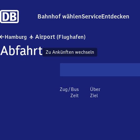
Bahnhof wählen
Service
Entdecken
Hamburg Airport (Flu
✈
Airport
Hamburg
(Flughafen)
Abfahrt
Zu Ankünften wechseln
Zug / Bus
Über
Zeit
Ziel