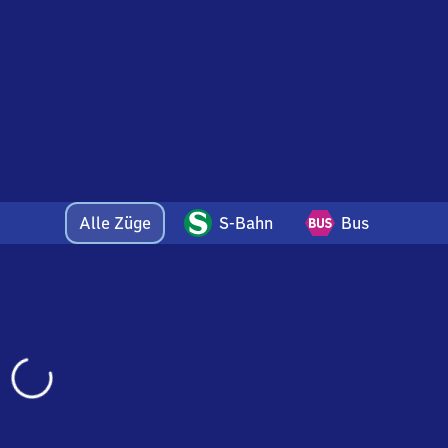
ghafen)
Alle Züge
S-Bahn
Bus
Wird
geladen…