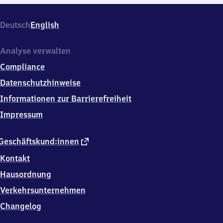
Deutsch
English
Analyse verwalten
Compliance
Datenschutzhinweise
Informationen zur Barrierefreiheit
Impressum
externer
Geschäftskund:innen
Link
Kontakt
Hausordnung
Verkehrsunternehmen
Changelog