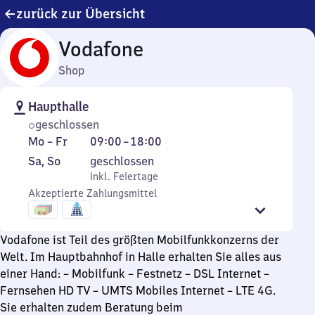
zurück zur Übersicht
Vodafone
Shop
Haupthalle
geschlossen
Montag
Von
Mo
–
Fr
09:00
–
18:00
bis
9
Samstag
,
Sa
,
So
geschlossen
Freitag
Uhr
und
inkl. Feiertage
inkl. Feiertage
bis
Sonntag
Akzeptierte Zahlungsmittel
18
Uhr
Vodafone ist Teil des größten Mobilfunkkonzerns der
Welt. Im Hauptbahnhof in Halle erhalten Sie alles aus
einer Hand: – Mobilfunk – Festnetz – DSL Internet –
Fernsehen HD TV – UMTS Mobiles Internet – LTE 4G.
Sie erhalten zudem Beratung beim