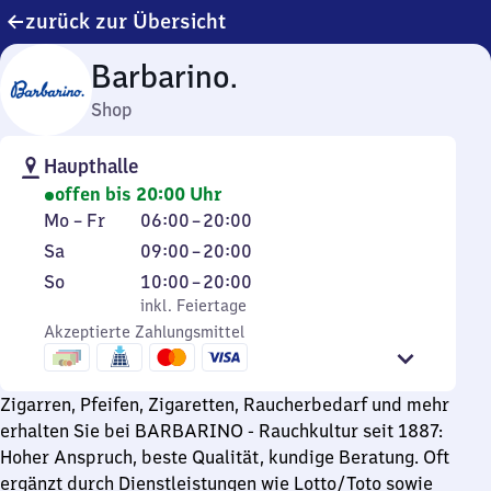
zurück zur Übersicht
Barbarino.
Shop
Haupthalle
offen bis 20:00 Uhr
Montag
Von
Mo
–
Fr
06:00
–
20:00
bis
6
Samstag
Von
Sa
09:00
–
20:00
Freitag
Uhr
9
Sonntag
,
Von
So
10:00
–
20:00
bis
Uhr
inkl. Feiertage
10
inkl. Feiertage
20
bis
Akzeptierte Zahlungsmittel
Uhr
Uhr
20
bis
Uhr
20
Zigarren, Pfeifen, Zigaretten, Raucherbedarf und mehr
Uhr
erhalten Sie bei BARBARINO - Rauchkultur seit 1887:
Hoher Anspruch, beste Qualität, kundige Beratung. Oft
ergänzt durch Dienstleistungen wie Lotto/Toto sowie