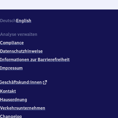
Deutsch
English
Analyse verwalten
Compliance
Datenschutzhinweise
Informationen zur Barrierefreiheit
Impressum
externer
Geschäftskund:innen
Link
Kontakt
Hausordnung
Verkehrsunternehmen
Changelog