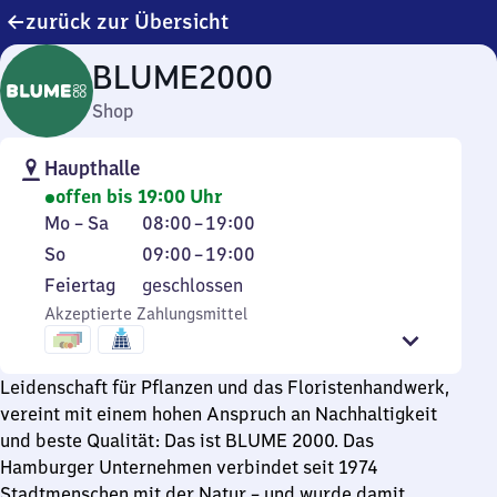
zurück zur Übersicht
BLUME2000
Shop
Haupthalle
offen bis 19:00 Uhr
Montag
Von
Mo
–
Sa
08:00
–
19:00
bis
8
Sonntag
Von
So
09:00
–
19:00
Samstag
Uhr
9
Feiertag
Feiertag
geschlossen
bis
Uhr
Akzeptierte Zahlungsmittel
19
bis
Uhr
19
Uhr
Leidenschaft für Pflanzen und das Floristenhandwerk,
vereint mit einem hohen Anspruch an Nachhaltigkeit
und beste Qualität: Das ist BLUME 2000. Das
Hamburger Unternehmen verbindet seit 1974
Stadtmenschen mit der Natur – und wurde damit