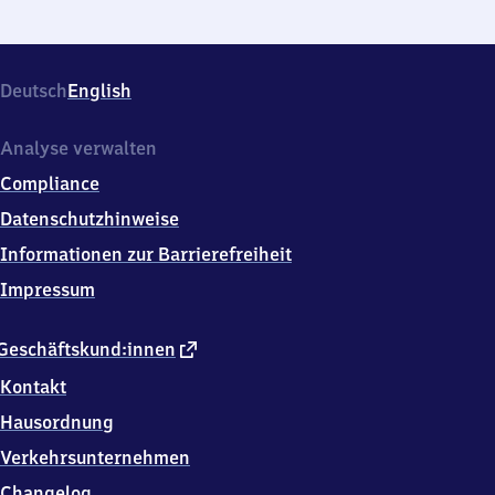
Deutsch
English
Analyse verwalten
Compliance
Datenschutzhinweise
Informationen zur Barrierefreiheit
Impressum
externer
Geschäftskund:innen
Link
Kontakt
Hausordnung
Verkehrsunternehmen
Changelog