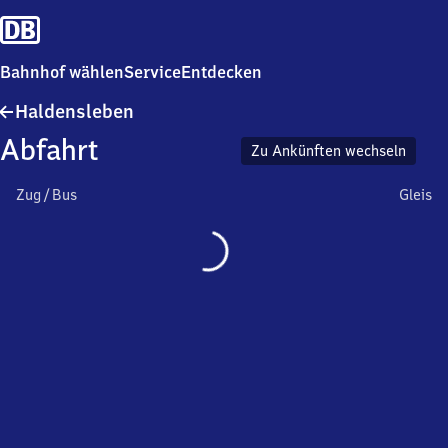
Bahnhof wählen
Service
Entdecken
Haldensleben
Haldensleben
Abfahrt
Zu Ankünften wechseln
Zug / Bus
Gleis
Wird
geladen…