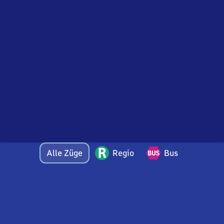
Alle Züge
Regio
Bus
Bei Fragen oder Feedback zu dieser Abfahrtstafel
wenden Sie sich gerne per E-Mail an