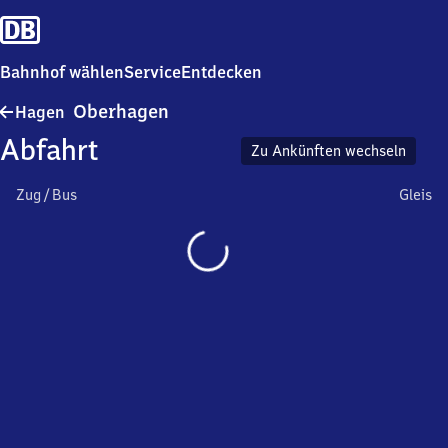
Bahnhof wählen
Service
Entdecken
Hagen-
Oberhagen
Hagen
Oberhagen
Abfahrt
Zu Ankünften wechseln
Zug / Bus
Gleis
Wird
geladen…