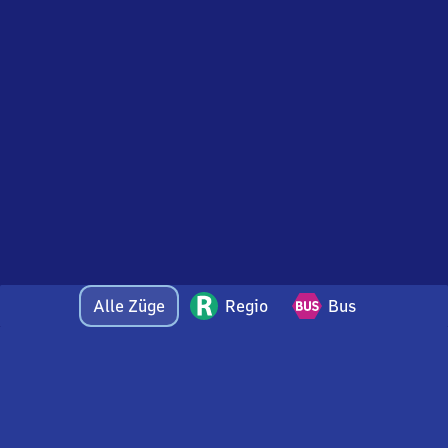
Alle Züge
Regio
Bus
Bei Fragen oder Feedback zu dieser Abfahrtstafel
wenden Sie sich gerne per E-Mail an