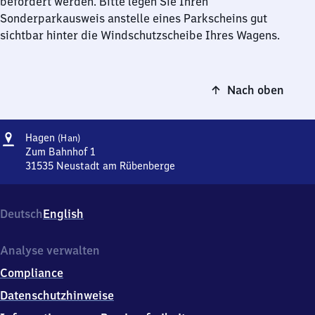
befördert werden. Bitte legen Sie Ihren
Sonderparkausweis anstelle eines Parkscheins gut
sichtbar hinter die Windschutzscheibe Ihres Wagens.
Nach oben
Adresse
Hagen
Hagen
(Han)
(Hannover)
Zum Bahnhof 1
31535
Neustadt am Rübenberge
Hagen
(Hannover),
Zum
Deutsch
English
Bahnhof
1,
3
Analyse verwalten
1
Compliance
5
3
Datenschutzhinweise
5