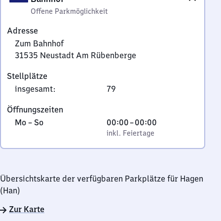
Offene Parkmöglichkeit
Adresse
Zum Bahnhof
31535
Neustadt Am Rübenberge
Zum
Stellplätze
Bahnhof,
insgesamt
:
79
3
1
Öffnungszeiten
5
Montag
,
Von
Mo
–
So
00:00
–
00:00
3
bis
inkl. Feiertage
0
inkl. Feiertage
5
Sonntag
Uhr
Neustadt
bis
Am
0
Rübenberge
Übersichtskarte der verfügbaren Parkplätze für Hagen
Uhr
(Han)
Zur Karte