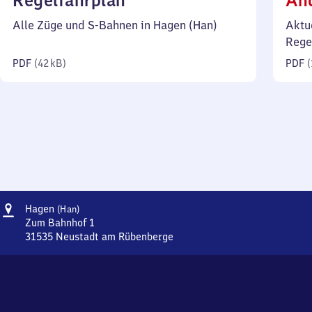
Regelfahrplan
Än
42
Alle Züge und S-Bahnen in Hagen (Han)
Aktu
Kilobyte)
Rege
PDF
(
42 kB
)
PDF
(
Adresse
Hagen
Hagen
(Han)
(Hannover)
Zum Bahnhof 1
31535
Neustadt am Rübenberge
Hagen
(Hannover),
Zum
Bahnhof
1,