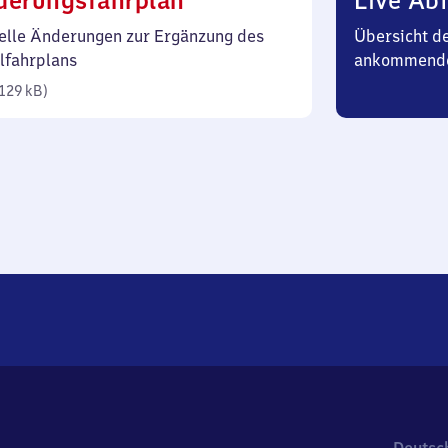
derungsfahrplan
Live Abf
129
elle Änderungen zur Ergänzung des
Übersicht d
Kilobyte)
lfahrplans
ankommende
129 kB
)