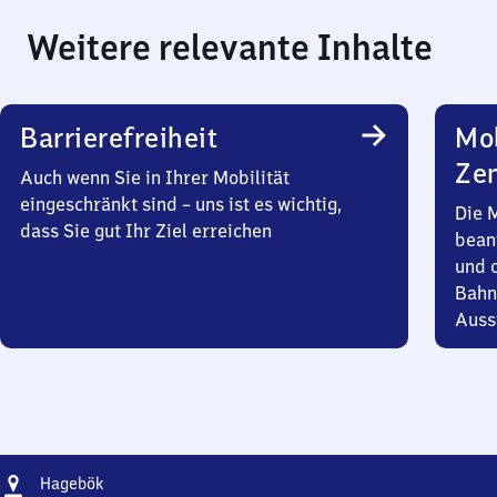
Weitere relevante Inhalte
Barrierefreiheit
Mob
Zen
Auch wenn Sie in Ihrer Mobilität
eingeschränkt sind – uns ist es wichtig,
Die 
dass Sie gut Ihr Ziel erreichen
bean
und 
Bahn
Auss
Adresse
Hagebök
Hagebök