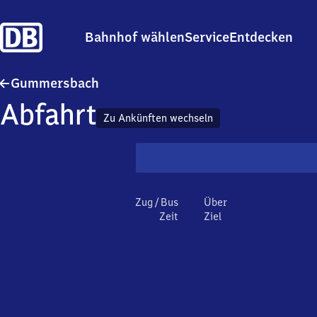
Bahnhof wählen
Service
Entdecken
Gummersbach
Gummersbach
Abfahrt
Zu Ankünften wechseln
Zug / Bus
Über
Zeit
Ziel