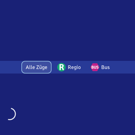
Alle Züge
Regio
Bus
Wird
geladen…