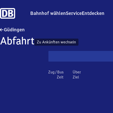
Bahnhof wählen
Service
Entdecken
Güdingen
Güdingen
Abfahrt
Zu Ankünften wechseln
Zug / Bus
Über
Zeit
Ziel