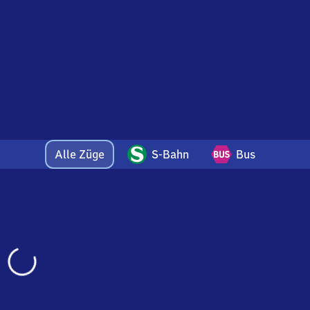
Alle Züge
S-Bahn
Bus
Wird
geladen…