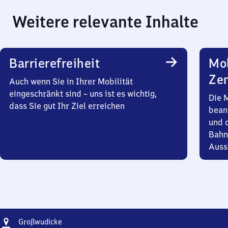
Weitere relevante Inhalte
Barrierefreiheit
Mob
Zen
Auch wenn Sie in Ihrer Mobilität
eingeschränkt sind – uns ist es wichtig,
Die 
dass Sie gut Ihr Ziel erreichen
bean
und 
Bahn
Auss
Adresse
Großwudicke
Großwudicke