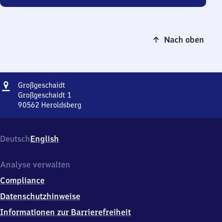
Nach oben
Adresse
Großgeschaidt
Großgeschaidt
Großgeschaidt 1
90562
Heroldsberg
Großgeschaidt,
Großgeschaidt
1,
Deutsch
English
9
0
5
Analyse verwalten
6
Compliance
2
Heroldsberg
Datenschutzhinweise
Informationen zur Barrierefreiheit