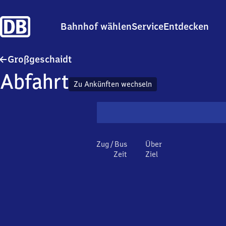
Bahnhof wählen
Service
Entdecken
Großgeschaidt
Großgeschaidt
Abfahrt
Zu Ankünften wechseln
Zug / Bus
Über
Zeit
Ziel