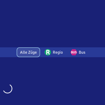
Alle Züge
Regio
Bus
Wird
geladen…