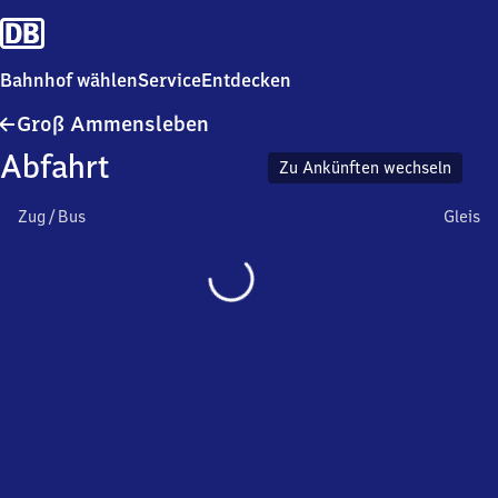
Bahnhof wählen
Service
Entdecken
Groß
Groß Ammensleben
Ammensleben
Abfahrt
Zu Ankünften wechseln
Zug / Bus
Gleis
Wird
geladen…