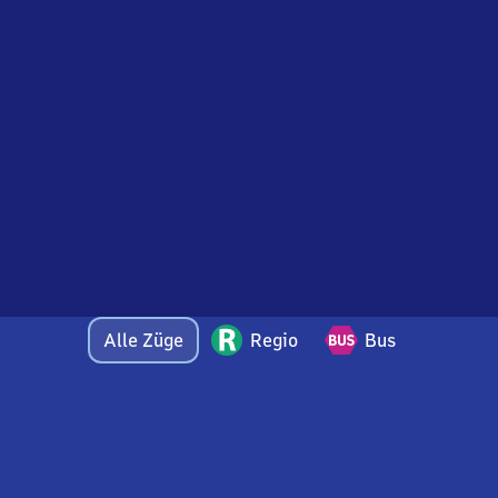
Alle Züge
Regio
Bus
Bei Fragen oder Feedback zu dieser Abfahrtstafel
wenden Sie sich gerne per E-Mail an