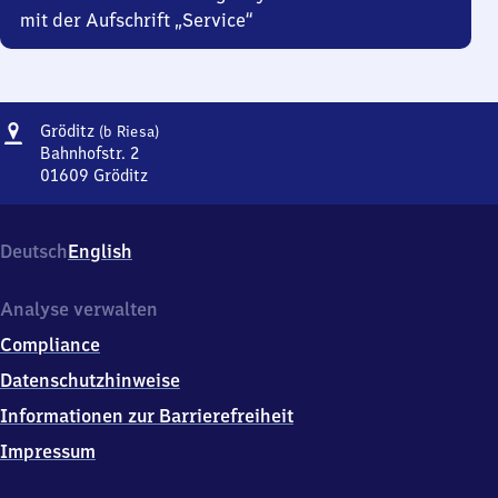
mit der Aufschrift „Service“
Adresse
Gröditz
Gröditz
(b Riesa)
(bei
Bahnhofstr. 2
Riesa)
01609
Gröditz
Gröditz
(bei
Riesa),
Deutsch
English
Bahnhofstr.
2,
0
Analyse verwalten
1
Compliance
6
0
Datenschutzhinweise
9
Informationen zur Barrierefreiheit
Gröditz
Impressum