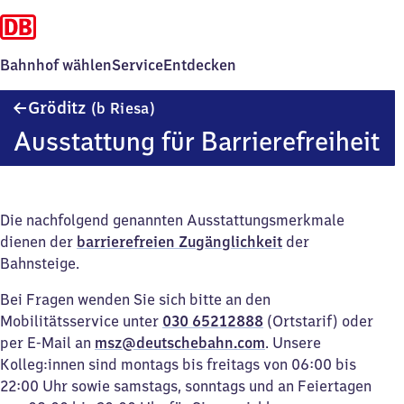
Bahnhof wählen
Service
Entdecken
Gröditz
Gröditz
(b Riesa)
(bei
Ausstattung für Barrierefreiheit
Riesa)
Die nachfolgend genannten Ausstattungsmerkmale
dienen der
barrierefreien Zugänglichkeit
der
Bahnsteige.
Bei Fragen wenden Sie sich bitte an den
Mobilitätsservice unter
030 65212888
(Ortstarif) oder
per E-Mail an
msz@deutschebahn.com
. Unsere
Kolleg:innen sind montags bis freitags von 06:00 bis
22:00 Uhr sowie samstags, sonntags und an Feiertagen