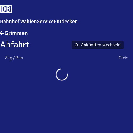
Bahnhof wählen
Service
Entdecken
Grimmen
Grimmen
Abfahrt
Zu Ankünften wechseln
Zug / Bus
Gleis
Wird
geladen…