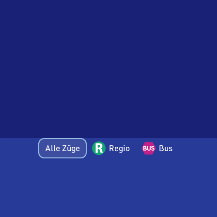
Alle Züge
Regio
Bus
Bei Fragen oder Feedback zu dieser Abfahrtstafel
wenden Sie sich gerne per E-Mail an