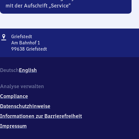
mit der Aufschrift „Service“
Adresse
Griefstedt
Griefstedt
Am Bahnhof 1
99638
Griefstedt
Griefstedt,
Am
Bahnhof
Deutsch
English
1,
9
9
Analyse verwalten
6
Compliance
3
8
Datenschutzhinweise
Griefstedt
Informationen zur Barrierefreiheit
Impressum