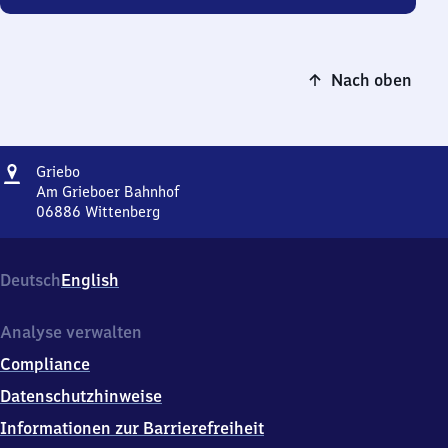
Nach oben
Adresse
Griebo
Griebo
Am Grieboer Bahnhof
06886
Wittenberg
Griebo,
Am
Grieboer
Deutsch
English
Bahnhof,
0
6
Analyse verwalten
8
Compliance
8
6
Datenschutzhinweise
Wittenberg
Informationen zur Barrierefreiheit