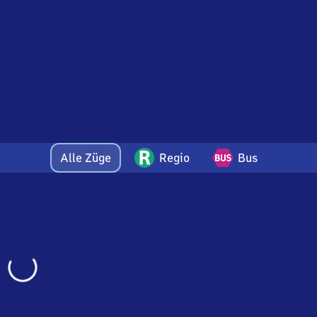
Alle Züge
Regio
Bus
Wird
geladen…