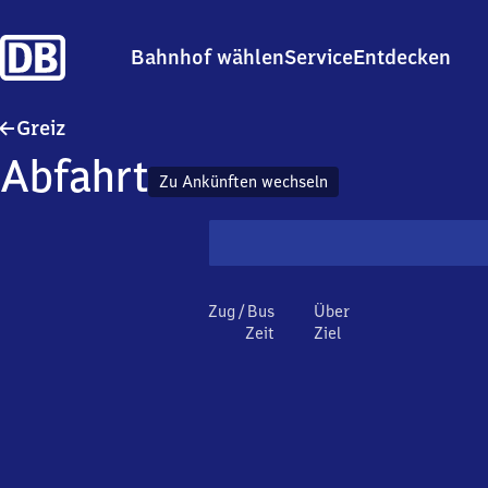
Bahnhof wählen
Service
Entdecken
Greiz
Greiz
Abfahrt
Zu Ankünften wechseln
Zug / Bus
Über
Zeit
Ziel