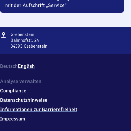
mit der Aufschrift „Service“
Adresse
Grebenstein
Grebenstein
Bahnhofstr. 24
34393
Grebenstein
Grebenstein,
Bahnhofstr.
24,
Deutsch
English
3
4
3
Analyse verwalten
9
Compliance
3
Grebenstein
Datenschutzhinweise
Informationen zur Barrierefreiheit
Impressum