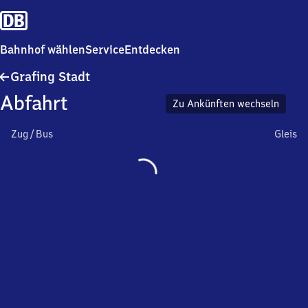
Bahnhof wählen
Service
Entdecken
Grafing
Grafing Stadt
Stadt
Abfahrt
Zu Ankünften wechseln
Zug / Bus
Gleis
Wird
geladen…