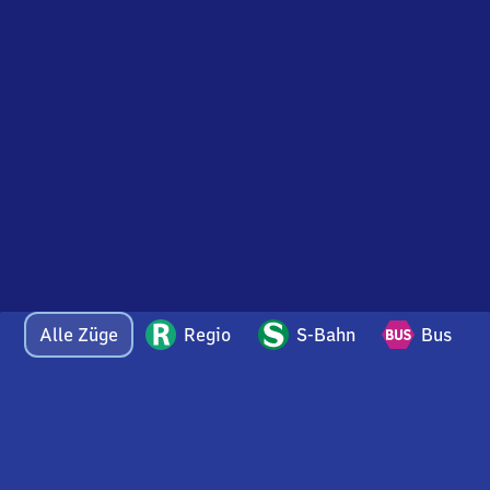
Alle Züge
Regio
S-Bahn
Bus
Bei Fragen oder Feedback zu dieser Abfahrtstafel
wenden Sie sich gerne per E-Mail an